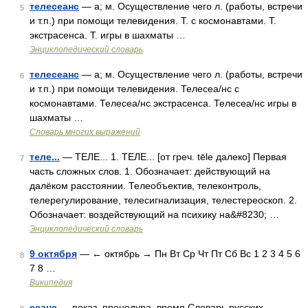
телесеанс
— а; м. Осуществление чего л. (работы, встречи
5
и т.п.) при помощи телевидения. Т. с космонавтами. Т.
экстрасенса. Т. игры в шахматы …
Энциклопедический словарь
телесеанс
— а; м. Осуществление чего л. (работы, встречи
6
и т.п.) при помощи телевидения. Телесеа/нс с
космонавтами. Телесеа/нс экстрасенса. Телесеа/нс игры в
шахматы …
Словарь многих выражений
теле...
— ТЕЛЕ... 1. ТЕЛЕ... [от греч. tēle далеко] Первая
7
часть сложных слов. 1. Обозначает: действующий на
далёком расстоянии. Телеобъектив, телеконтроль,
телерегулирование, телесигнализация, телестереоскоп. 2.
Обозначает: воздействующий на психику на&#8230; …
Энциклопедический словарь
9 октября
— ← октябрь → Пн Вт Ср Чт Пт Сб Вс 1 2 3 4 5 6
8
7 8 …
Википедия
сеанс
— показ, процедура, время Словарь русских