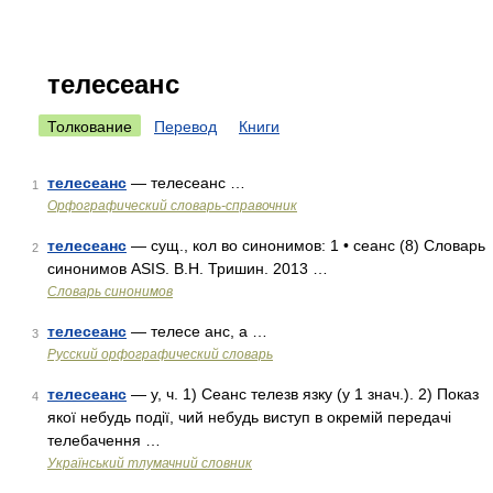
телесеанс
Толкование
Перевод
Книги
телесеанс
— телесеанс …
1
Орфографический словарь-справочник
телесеанс
— сущ., кол во синонимов: 1 • сеанс (8) Словарь
2
синонимов ASIS. В.Н. Тришин. 2013 …
Словарь синонимов
телесеанс
— телесе анс, а …
3
Русский орфографический словарь
телесеанс
— у, ч. 1) Сеанс телезв язку (у 1 знач.). 2) Показ
4
якої небудь події, чий небудь виступ в окремій передачі
телебачення …
Український тлумачний словник