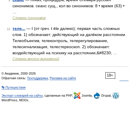
9
синонимов. сеанс сущ., кол во синонимов: 8 • время (63) •
…
Словарь синонимов
теле...
— I (от греч. t ēle далеко); первая часть сложных
10
слов. 1) обозначает: действующий на далёком расстоянии.
Телеобъектив, телеконтроль, телерегулирование,
телесигнализация, телестереоскоп. 2) обозначает:
воздействующий на психику на расстоянии;&#8230; …
Словарь многих выражений
© Академик, 2000-2026
18+
Обратная связь:
Техподдержка
,
Реклама на сайте
👣 Путешествия
Экспорт словарей на сайты
, сделанные на PHP,
Joomla,
Drupal,
WordPress, MODx.